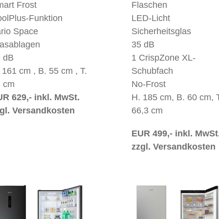
art Frost
Flaschen
olPlus-Funktion
LED-Licht
rio Space
Sicherheitsglas
asablagen
35 dB
 dB
1 CrispZone XL-
 161 cm , B. 55 cm , T.
Schubfach
3 cm
No-Frost
R 629,- inkl. MwSt.
H. 185 cm, B. 60 cm, T
gl. Versandkosten
66,3 cm
EUR 499,- inkl. MwSt
zzgl. Versandkosten