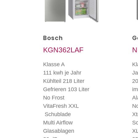
Bosch
G
KGN362LAF
N
Klasse A
Kl
111 kwh je Jahr
Ja
Kühlteil 218 Liter
20
Gefrieren 103 Liter
im
No Frost
Al
VitaFresh XXL
No
Schublade
Xt
Multi Airflow
Sc
Glasablagen
X