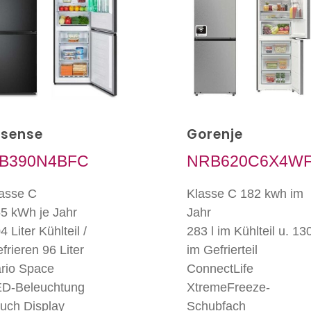
isense
Gorenje
B390N4BFC
NRB620C6X4W
asse C
Klasse C 182 kwh im
5 kWh je Jahr
Jahr
4 Liter Kühlteil /
283 l im Kühlteil u. 130
frieren 96 Liter
im Gefrierteil
rio Space
ConnectLife
D-Beleuchtung
XtremeFreeze-
uch Display
Schubfach