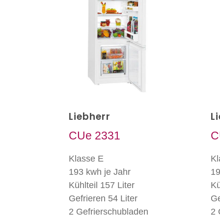
Liebherr
L
CUe 2331
C
Klasse E
Kl
193 kwh je Jahr
19
Kühlteil 157 Liter
Kü
Gefrieren 54 Liter
Ge
2 Gefrierschubladen
2 