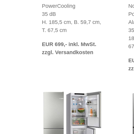
PowerCooling
No
35 dB
Po
H. 185,5 cm, B. 59,7 cm,
Al
T. 67,5 cm
35
18
EUR 699,- inkl. MwSt.
67
zzgl. Versandkosten
EU
zz