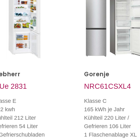
iebherr
Gorenje
Ue 2831
NRC61CSXL4
asse E
Klasse C
2 kwh
165 kWh je Jahr
hlteil 212 Liter
Kühlteil 220 Liter /
frieren 54 Liter
Gefrieren 106 Liter
Gefrierschubladen
1 Flaschenablage XL