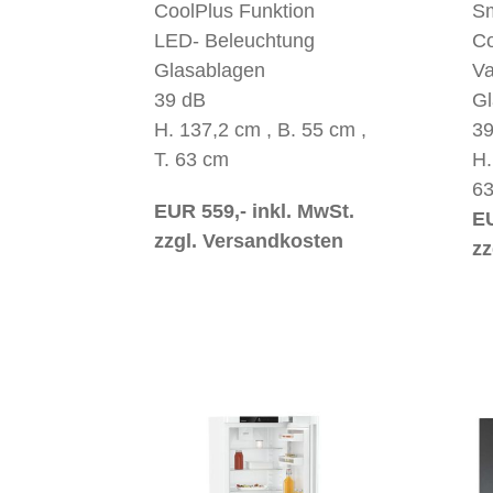
CoolPlus Funktion
Sm
LED- Beleuchtung
Co
Glasablagen
Va
39 dB
Gl
H. 137,2 cm , B. 55 cm ,
39
T. 63 cm
H.
6
EUR 559,- inkl. MwSt.
EU
zzgl. Versandkosten
zz