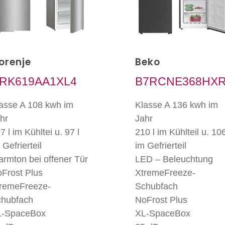
orenje
Beko
RK619AA1XL4
B7RCNE368HX
asse A 108 kwh im
Klasse A 136 kwh im
hr
Jahr
7 l im Kühltei u. 97 l
210 l im Kühlteil u. 106
 Gefrierteil
im Gefrierteil
armton bei offener Tür
LED – Beleuchtung
Frost Plus
XtremeFreeze-
remeFreeze-
Schubfach
hubfach
NoFrost Plus
L-SpaceBox
XL-SpaceBox