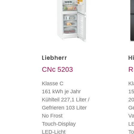
Liebherr
H
CNc 5203
R
Klasse C
Kl
161 kWh je Jahr
15
Kühlteil 227,1 Liter /
20
Gefrieren 103 Liter
Ge
No Frost
Va
Touch-Display
LE
LED-Licht
To