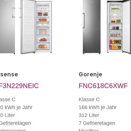
isense
Gorenje
F3N229NEIC
FNC618C6XWF
asse C
Klasse C
0 kWh je Jahr
166 kWh je Jahr
0 Liter
312 Liter
Gefrieretagen
7 Gefrieretagen
rtonwarner
MaxiBox-