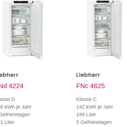
iebherr
Liebherr
Nd 4224
FNc 4625
asse D
Klasse C
6 kWh je Jahr
142 kWh je Jahr
Gefrieretagen
199 Liter
1 Liter
5 Gefrieretagen