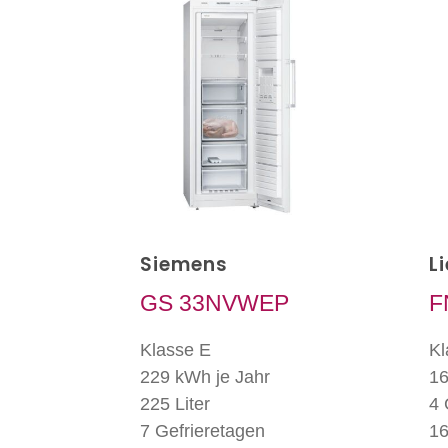
Siemens
L
GS 33NVWEP
F
Klasse E
Kl
229 kWh je Jahr
16
225 Liter
4 
7 Gefrieretagen
16