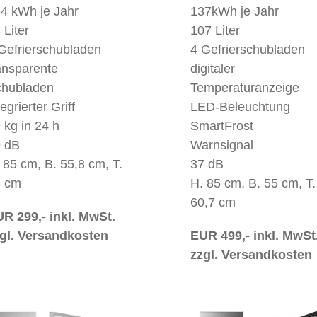
4 kWh je Jahr
137kWh je Jahr
 Liter
107 Liter
Gefrierschubladen
4 Gefrierschubladen
ansparente
digitaler
hubladen
Temperaturanzeige
tegrierter Griff
LED-Beleuchtung
 kg in 24 h
SmartFrost
 dB
Warnsignal
 85 cm, B. 55,8 cm, T.
37 dB
8 cm
H. 85 cm, B. 55 cm, T.
60,7 cm
R 299,- inkl. MwSt.
gl. Versandkosten
EUR 499,- inkl. MwSt
zzgl. Versandkosten