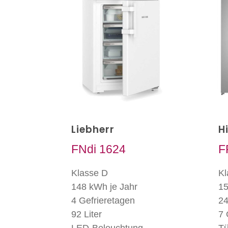
Liebherr
H
FNdi 1624
F
Klasse D
Kl
148 kWh je Jahr
15
4 Gefrieretagen
24
92 Liter
7 
LED-Beleuchtung
Tü