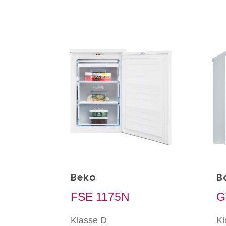
Beko
B
FSE 1175N
G
Klasse D
Kl