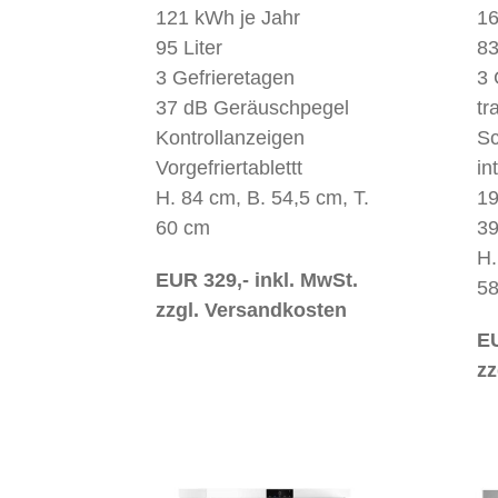
121 kWh je Jahr
16
95 Liter
83
3 Gefrieretagen
3 
37 dB Geräuschpegel
tr
Kontrollanzeigen
Sc
Vorgefriertablettt
in
H. 84 cm, B. 54,5 cm, T.
19
60 cm
39
H.
EUR 329,- inkl. MwSt.
5
zzgl. Versandkosten
EU
zz