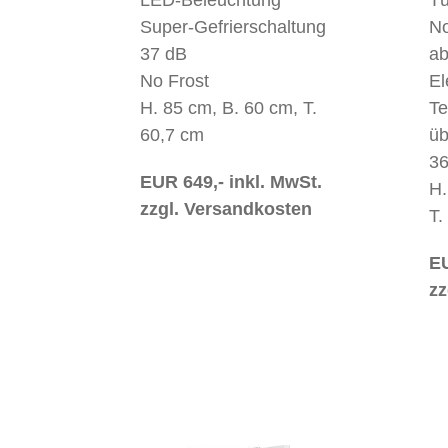
Super-Gefrierschaltung
No
37 dB
ab
No Frost
El
H. 85 cm, B. 60 cm, T.
Te
60,7 cm
üb
36
EUR 649,- inkl. MwSt.
H.
zzgl. Versandkosten
T.
EU
zz